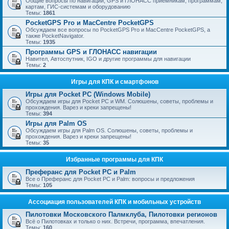
Общие вопросы по навигации, GPS и ГЛОНАСС приемникам, программам,
картам, ГИС-системам и оборудованию
Темы:
1861
PocketGPS Pro и MacCentre PocketGPS
Обсуждаем все вопросы по PocketGPS Pro и MacCentre PocketGPS, а
также PocketNavigator.
Темы:
1935
Программы GPS и ГЛОНАСС навигации
Навител, Автоспутник, IGO и другие программы для навигации
Темы:
2
Игры для КПК и смартфонов
Игры для Pocket PC (Windows Mobile)
Обсуждаем игры для Pocket PC и WM. Солюшены, советы, проблемы и
прохождения. Варез и креки запрещены!
Темы:
394
Игры для Palm OS
Обсуждаем игры для Palm OS. Солюшены, советы, проблемы и
прохождения. Варез и креки запрещены!
Темы:
35
Избранные программы для КПК
Преферанс для Pocket PC и Palm
Все о Преферанс для Pocket PC и Palm: вопросы и предложения
Темы:
105
Ассоциация пользователей КПК и мобильных устройств
Пилотовки Московского Палмклуба, Пилотовки регионов
Всё о Пилотовках и только о них. Встречи, программа, впечатления.
Темы:
160