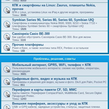
Темы:
8059
КПК и смартфоны на Linux: Zaurus, планшеты Nokia,
прочее
КПК с Linux, установка Linux на iPaq и другие модели, программы
Темы:
3045
Symbian Series 90, Series 80, Series 60, Symbian UIQ
Смартфоны и коммуникаторы Nokia 9500, 9300, 9210 + Nokia 7710 +
платформы Symbian Series 60 + смартфоны Symbian UIQ
Темы:
1826
Cassiopeia Casio BE-300
Как удобно обустроить Cassiopeia Casio BE-300. Все для жизни.
Темы:
1116
Прочие платформы
Psion и Epoc, а также экзотика типа REX, Penbex и остальное
Темы:
188
Проблемы, решения, советы
Мобильный интернет, GPRS, WiFi, телефон + КПК
Пользователям мобильного интернета: свежие настройки, операторы,
рекомендации
Темы:
3681
Цифровые фото, видео и музыка на КПК
Программы и решения для видео, музыки и фото. DivX для Palm, Pocket PC
Темы:
851
Периферия и карты памяти CF, SD, MMC
Карты памяти. Периферия CompactFlash, MultiMedia Card, Secure Digital.
Продукция Pretec.
Темы:
1243
Внешняя периферия, аксессуары и уход за КПК
USB- и GPS-кабели, зарядные устройства, стилусы, защитные пленки.