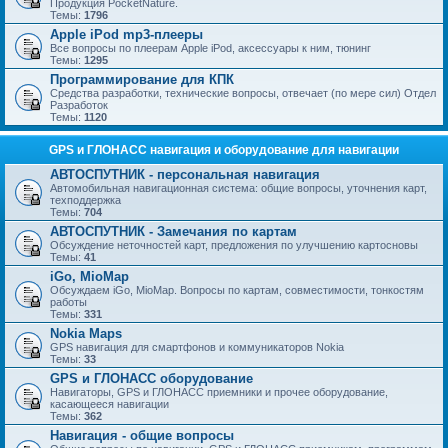
Продукция PocketNature.
Темы:
1796
Apple iPod mp3-плееры
Все вопросы по плеерам Apple iPod, аксессуары к ним, тюнинг
Темы:
1295
Программирование для КПК
Средства разработки, технические вопросы, отвечает (по мере сил) Отдел
Разработок
Темы:
1120
GPS и ГЛОНАСС навигация и оборудование для навигации
АВТОСПУТНИК - персональная навигация
Автомобильная навигационная система: общие вопросы, уточнения карт,
техподдержка
Темы:
704
АВТОСПУТНИК - Замечания по картам
Обсуждение неточностей карт, предложения по улучшению картосновы
Темы:
41
iGo, MioMap
Обсуждаем iGo, MioMap. Вопросы по картам, совместимости, тонкостям
работы
Темы:
331
Nokia Maps
GPS навигация для смартфонов и коммуникаторов Nokia
Темы:
33
GPS и ГЛОНАСС оборудование
Навигаторы, GPS и ГЛОНАСС приемники и прочее оборудование,
касающееся навигации
Темы:
362
Навигация - общие вопросы