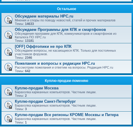
Остальное
Обсуждаем материалы HPC.ru
Мнения и споры по поводу новостей, статей и прочих материалов
Темы:
14633
Обсуждаем Программы для КПК и смартфонов
Обсуждения программ для КПК, коммуникаторов и смартфонов из
Каталога ПО HPC.ru
Темы:
13181
[OFF] Оффтопики не про КПК
Обсуждаем вопросы, не касающиеся КПК. Только для постоянных
участников форумов.
Темы:
2346
Пожелания и вопросы к редакции HPC.ru
Рассмотрим пожелания и ответим на вопросы. Редакция HPC.ru
Темы:
642
Куплю-продам-поменяю
Куплю-продам Москва
Барахолка карманных компьютеров. Частным лицам.
Темы:
2
Куплю-продам Санкт-Петербург
Барахолка карманных компьютеров. Частным лицам.
Темы:
3
Куплю-продам Все регионы КРОМЕ Москвы и Питера
Барахолка карманных компьютеров. Частным лицам.
Темы:
1