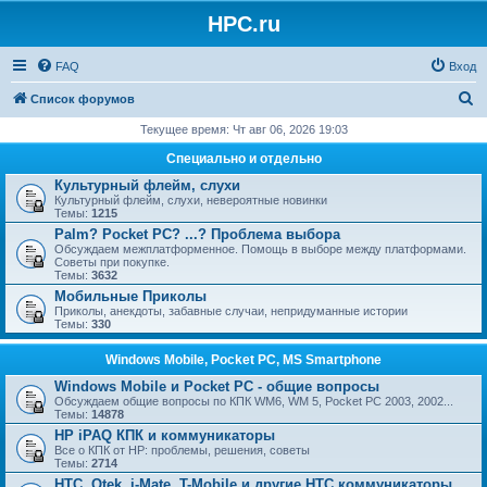
HPC.ru
FAQ
Вход
П
Список форумов
о
Текущее время: Чт авг 06, 2026 19:03
и
Специально и отдельно
с
Культурный флейм, слухи
Культурный флейм, слухи, невероятные новинки
к
Темы:
1215
Palm? Pocket PC? ...? Проблема выбора
Обсуждаем межплатформенное. Помощь в выборе между платформами.
Советы при покупке.
Темы:
3632
Мобильные Приколы
Приколы, анекдоты, забавные случаи, непридуманные истории
Темы:
330
Windows Mobile, Pocket PC, MS Smartphone
Windows Mobile и Pocket PC - общие вопросы
Обсуждаем общие вопросы по КПК WM6, WM 5, Pocket PC 2003, 2002...
Темы:
14878
HP iPAQ КПК и коммуникаторы
Все о КПК от HP: проблемы, решения, советы
Темы:
2714
HTC, Qtek, i-Mate, T-Mobile и другие HTC коммуникаторы