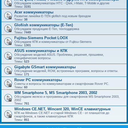
Обсуждаем коммуникаторы HTC - Qtek, i-Mate, T-Mobile и другие
Темы:
3191
Acer коммуникаторы
Развитие линейки E-TEN glofiish под новым брендом
Темы:
38
Glofiish коммуникаторы (E-Ten)
Обсуждаем продукцию E-Ten, техподдержка
Темы:
7449
Fujitsu-Siemens Pocket LOOX
Обсуждаем КПК и коммуникаторы от Fujitsu-Siemens
Темы:
1301
ASUS коммуникаторы и КПК
Обсуждение моделей ASUS. Проблемы, решения, прошивки,
специфические вопросы.
Темы:
523
Gigabyte GSmart коммуникаторы
Обсуждение моделей, ROM, встроенных программ, вопросы и ответы.
Темы:
171
Rover PC коммуникаторы
Советы и вопросы по коммуникаторам и смартфонам Rover PC.
Темы:
60
WM Smartphone 5, MS Smartphone 2003, 2002
Обсуждаем железо и программы для смартфонов MS Smartphone 2003,
2002
Темы:
761
Windows CE.NET, Wincent 320, WinCE клавиатурные
КПК на Windows CE.NET и старой Windows CE - от планшетов до
смартфонов, а также клавиатурные КПК
Темы:
851