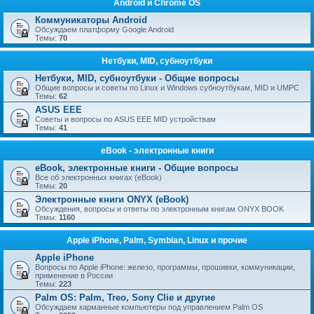
Android и Chrome OS
Коммуникаторы Android
Обсуждаем платформу Google Android
Темы:
70
Нетбуки, MID, субноутбуки
Нетбуки, MID, субноутбуки - Общие вопросы
Общие вопросы и советы по Linux и Windows субноутбукам, MID и UMPC
Темы:
62
ASUS EEE
Советы и вопросы по ASUS EEE MID устройствам
Темы:
41
eBook - электронные книги
eBook, электронные книги - Общие вопросы
Все об электронных книгах (eBook)
Темы:
20
Электронные книги ONYX (eBook)
Обсуждения, вопросы и ответы по электронным книгам ONYX BOOK
Темы:
1160
Apple iPhone, Palm, Symbian, Linux и прочие
Apple iPhone
Вопросы по Apple iPhone: железо, программы, прошивки, коммуникации,
применение в России
Темы:
223
Palm OS: Palm, Treo, Sony Clie и другие
Обсуждаем карманные компьютеры под управлением Palm OS