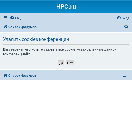
HPC.ru
FAQ
Вход
П
Список форумов
о
Удалить cookies конференции
и
с
Вы уверены, что хотите удалить все cookie, установленные данной
конференцией?
к
Список форумов