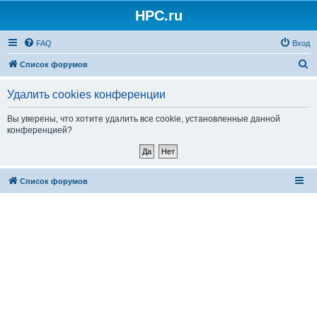
HPC.ru
FAQ
Вход
П
Список форумов
о
Удалить cookies конференции
и
с
Вы уверены, что хотите удалить все cookie, установленные данной
конференцией?
к
Список форумов