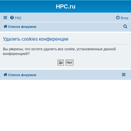
HPC.ru
FAQ
Вход
П
Список форумов
о
Удалить cookies конференции
и
с
Вы уверены, что хотите удалить все cookie, установленные данной
конференцией?
к
Список форумов