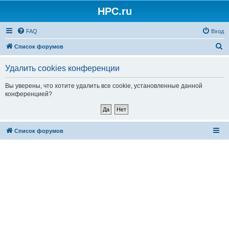
HPC.ru
FAQ
Вход
П
Список форумов
о
Удалить cookies конференции
и
с
Вы уверены, что хотите удалить все cookie, установленные данной
конференцией?
к
Список форумов