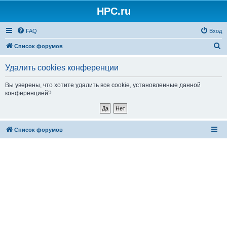
HPC.ru
FAQ
Вход
П
Список форумов
о
Удалить cookies конференции
и
с
Вы уверены, что хотите удалить все cookie, установленные данной
конференцией?
к
Список форумов