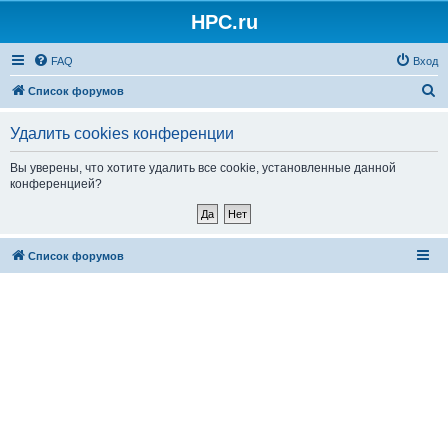
HPC.ru
FAQ
Вход
П
Список форумов
о
Удалить cookies конференции
и
с
Вы уверены, что хотите удалить все cookie, установленные данной
конференцией?
к
Список форумов