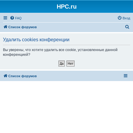
HPC.ru
FAQ
Вход
П
Список форумов
о
Удалить cookies конференции
и
с
Вы уверены, что хотите удалить все cookie, установленные данной
конференцией?
к
Список форумов