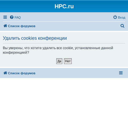
HPC.ru
FAQ
Вход
П
Список форумов
о
Удалить cookies конференции
и
с
Вы уверены, что хотите удалить все cookie, установленные данной
конференцией?
к
Список форумов