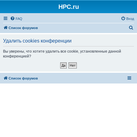
HPC.ru
FAQ
Вход
П
Список форумов
о
Удалить cookies конференции
и
с
Вы уверены, что хотите удалить все cookie, установленные данной
конференцией?
к
Список форумов