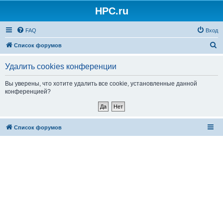
HPC.ru
FAQ
Вход
П
Список форумов
о
Удалить cookies конференции
и
с
Вы уверены, что хотите удалить все cookie, установленные данной
конференцией?
к
Список форумов