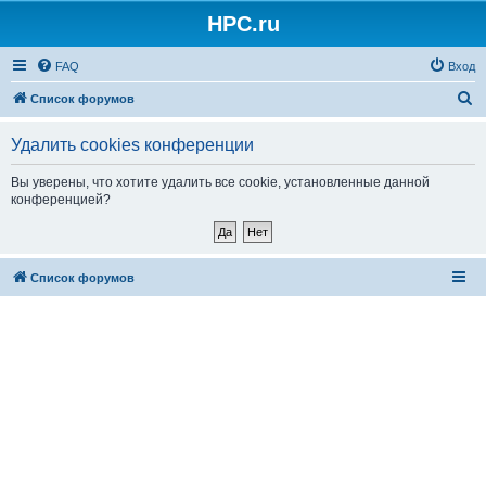
HPC.ru
FAQ
Вход
П
Список форумов
о
Удалить cookies конференции
и
с
Вы уверены, что хотите удалить все cookie, установленные данной
конференцией?
к
Список форумов