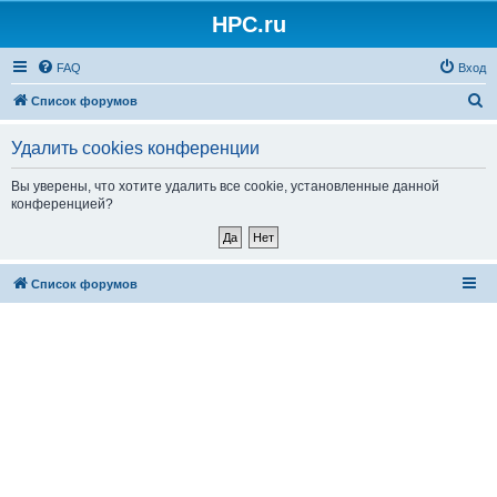
HPC.ru
FAQ
Вход
П
Список форумов
о
Удалить cookies конференции
и
с
Вы уверены, что хотите удалить все cookie, установленные данной
конференцией?
к
Список форумов