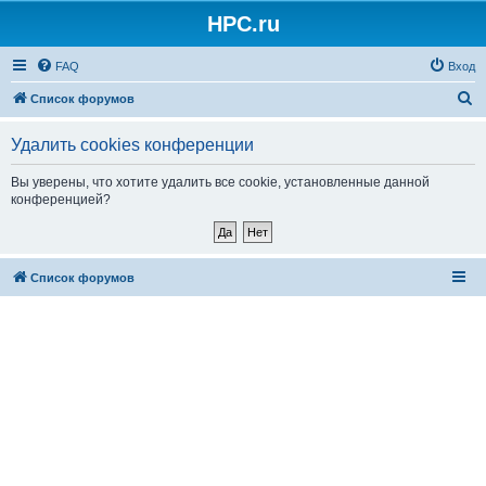
HPC.ru
FAQ
Вход
П
Список форумов
о
Удалить cookies конференции
и
с
Вы уверены, что хотите удалить все cookie, установленные данной
конференцией?
к
Список форумов