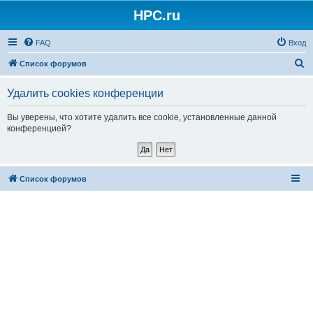
HPC.ru
FAQ
Вход
П
Список форумов
о
Удалить cookies конференции
и
с
Вы уверены, что хотите удалить все cookie, установленные данной
конференцией?
к
Список форумов