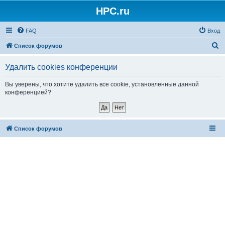
HPC.ru
FAQ
Вход
П
Список форумов
о
Удалить cookies конференции
и
с
Вы уверены, что хотите удалить все cookie, установленные данной
конференцией?
к
Список форумов