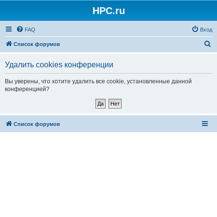
HPC.ru
FAQ
Вход
П
Список форумов
о
Удалить cookies конференции
и
с
Вы уверены, что хотите удалить все cookie, установленные данной
конференцией?
к
Список форумов