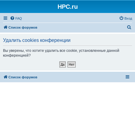
HPC.ru
FAQ
Вход
П
Список форумов
о
Удалить cookies конференции
и
с
Вы уверены, что хотите удалить все cookie, установленные данной
конференцией?
к
Список форумов