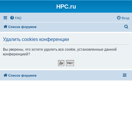
HPC.ru
FAQ
Вход
П
Список форумов
о
Удалить cookies конференции
и
с
Вы уверены, что хотите удалить все cookie, установленные данной
конференцией?
к
Список форумов