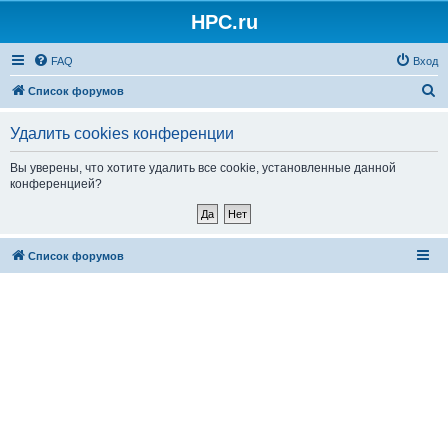
HPC.ru
FAQ
Вход
П
Список форумов
о
Удалить cookies конференции
и
с
Вы уверены, что хотите удалить все cookie, установленные данной
конференцией?
к
Список форумов