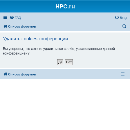
HPC.ru
FAQ
Вход
П
Список форумов
о
Удалить cookies конференции
и
с
Вы уверены, что хотите удалить все cookie, установленные данной
конференцией?
к
Список форумов