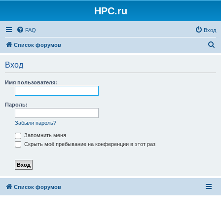
HPC.ru
FAQ
Вход
П
Список форумов
о
Вход
и
с
Имя пользователя:
к
Пароль:
Забыли пароль?
Запомнить меня
Скрыть моё пребывание на конференции в этот раз
Список форумов