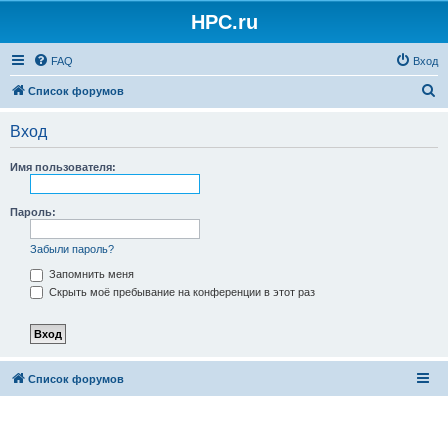
HPC.ru
FAQ
Вход
П
Список форумов
о
Вход
и
с
Имя пользователя:
к
Пароль:
Забыли пароль?
Запомнить меня
Скрыть моё пребывание на конференции в этот раз
Список форумов