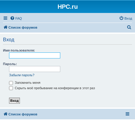
HPC.ru
FAQ
Вход
П
Список форумов
о
Вход
и
с
Имя пользователя:
к
Пароль:
Забыли пароль?
Запомнить меня
Скрыть моё пребывание на конференции в этот раз
Список форумов