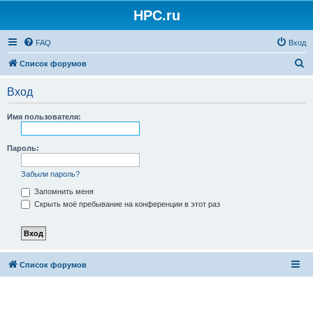
HPC.ru
FAQ
Вход
П
Список форумов
о
Вход
и
с
Имя пользователя:
к
Пароль:
Забыли пароль?
Запомнить меня
Скрыть моё пребывание на конференции в этот раз
Список форумов