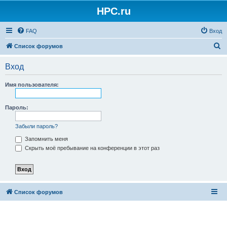
HPC.ru
FAQ
Вход
П
Список форумов
о
Вход
и
с
Имя пользователя:
к
Пароль:
Забыли пароль?
Запомнить меня
Скрыть моё пребывание на конференции в этот раз
Список форумов