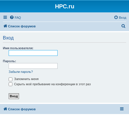
HPC.ru
FAQ
Вход
П
Список форумов
о
Вход
и
с
Имя пользователя:
к
Пароль:
Забыли пароль?
Запомнить меня
Скрыть моё пребывание на конференции в этот раз
Список форумов