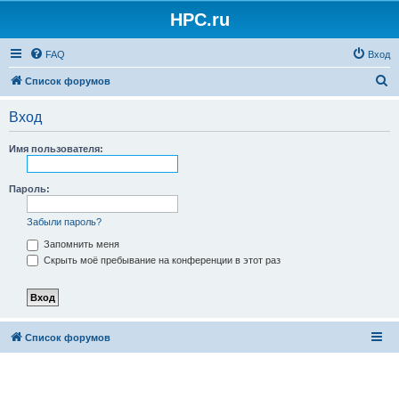
HPC.ru
FAQ
Вход
П
Список форумов
о
Вход
и
с
Имя пользователя:
к
Пароль:
Забыли пароль?
Запомнить меня
Скрыть моё пребывание на конференции в этот раз
Список форумов