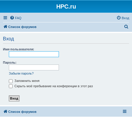
HPC.ru
FAQ
Вход
П
Список форумов
о
Вход
и
с
Имя пользователя:
к
Пароль:
Забыли пароль?
Запомнить меня
Скрыть моё пребывание на конференции в этот раз
Список форумов