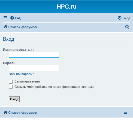
HPC.ru
FAQ
Вход
П
Список форумов
о
Вход
и
с
Имя пользователя:
к
Пароль:
Забыли пароль?
Запомнить меня
Скрыть моё пребывание на конференции в этот раз
Список форумов