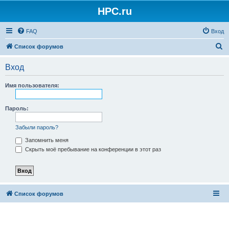
HPC.ru
FAQ
Вход
П
Список форумов
о
Вход
и
с
Имя пользователя:
к
Пароль:
Забыли пароль?
Запомнить меня
Скрыть моё пребывание на конференции в этот раз
Список форумов