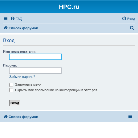
HPC.ru
FAQ
Вход
П
Список форумов
о
Вход
и
с
Имя пользователя:
к
Пароль:
Забыли пароль?
Запомнить меня
Скрыть моё пребывание на конференции в этот раз
Список форумов