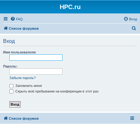
HPC.ru
FAQ
Вход
П
Список форумов
о
Вход
и
с
Имя пользователя:
к
Пароль:
Забыли пароль?
Запомнить меня
Скрыть моё пребывание на конференции в этот раз
Список форумов