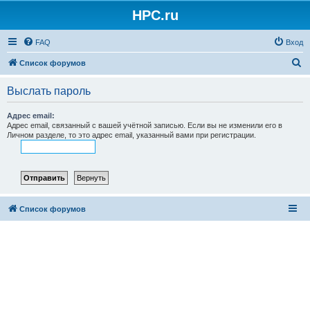
HPC.ru
FAQ
Вход
П
Список форумов
о
Выслать пароль
и
с
Адрес email:
Адрес email, связанный с вашей учётной записью. Если вы не изменили его в
к
Личном разделе, то это адрес email, указанный вами при регистрации.
Список форумов