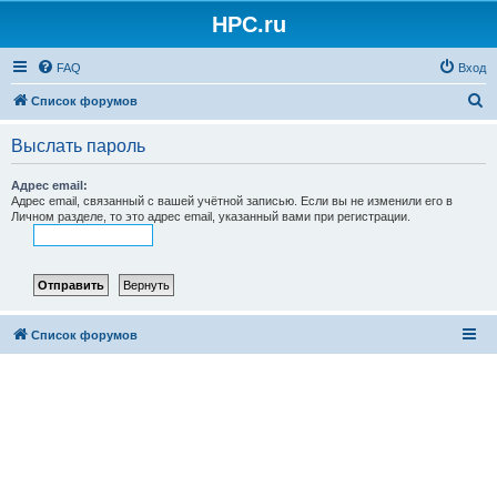
HPC.ru
FAQ
Вход
П
Список форумов
о
Выслать пароль
и
с
Адрес email:
Адрес email, связанный с вашей учётной записью. Если вы не изменили его в
к
Личном разделе, то это адрес email, указанный вами при регистрации.
Список форумов