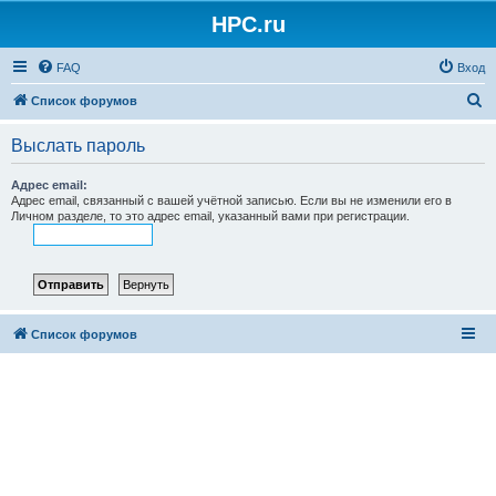
HPC.ru
FAQ
Вход
П
Список форумов
о
Выслать пароль
и
с
Адрес email:
Адрес email, связанный с вашей учётной записью. Если вы не изменили его в
к
Личном разделе, то это адрес email, указанный вами при регистрации.
Список форумов