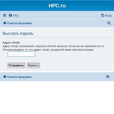
HPC.ru
FAQ
Вход
П
Список форумов
о
Выслать пароль
и
с
Адрес email:
Адрес email, связанный с вашей учётной записью. Если вы не изменили его в
к
Личном разделе, то это адрес email, указанный вами при регистрации.
Список форумов