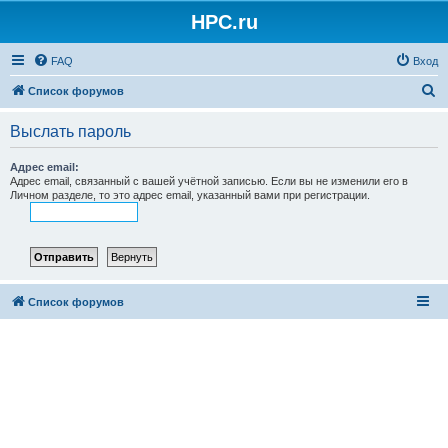
HPC.ru
FAQ
Вход
П
Список форумов
о
Выслать пароль
и
с
Адрес email:
Адрес email, связанный с вашей учётной записью. Если вы не изменили его в
к
Личном разделе, то это адрес email, указанный вами при регистрации.
Список форумов