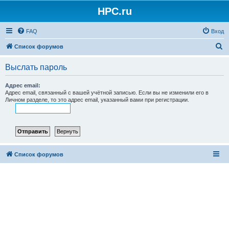
HPC.ru
FAQ
Вход
П
Список форумов
о
Выслать пароль
и
с
Адрес email:
Адрес email, связанный с вашей учётной записью. Если вы не изменили его в
к
Личном разделе, то это адрес email, указанный вами при регистрации.
Список форумов