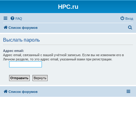
HPC.ru
FAQ
Вход
П
Список форумов
о
Выслать пароль
и
с
Адрес email:
Адрес email, связанный с вашей учётной записью. Если вы не изменили его в
к
Личном разделе, то это адрес email, указанный вами при регистрации.
Список форумов