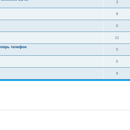
3
9
0
12
еперь телефон
5
5
9