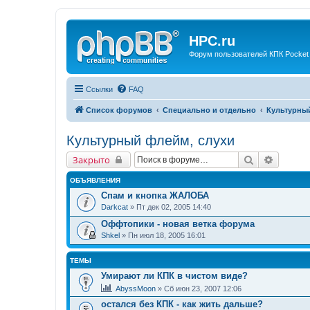
HPC.ru
Форум пользователей КПК Pocket
Ссылки
FAQ
Список форумов
Специально и отдельно
Культурны
Культурный флейм, слухи
Поиск
Расшир
Закрыто
ОБЪЯВЛЕНИЯ
Спам и кнопка ЖАЛОБА
Darkcat
» Пт дек 02, 2005 14:40
Оффтопики - новая ветка форума
Shkel
» Пн июл 18, 2005 16:01
ТЕМЫ
Умирают ли КПК в чистом виде?
AbyssMoon
» Сб июн 23, 2007 12:06
остался без КПК - как жить дальше?