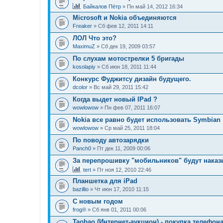
Байкалов Пётр
» Пн май 14, 2012 16:34
Microsoft и Nokia объединяются
Freaker
» Сб фев 12, 2011 14:11
ЛОЛ Что это?
MaximuZ
» Сб дек 19, 2009 03:57
По слухам мотострелки 5 бригады
kosolapiy
» Сб июн 18, 2011 11:44
Конкурс Фуджитсу дизайн будущего.
dcolor
» Вс май 29, 2011 15:42
Когда выдет новый IPad ?
wowlowow
» Пн фев 07, 2011 16:07
Nokia все равно будет использовать Symbian
wowlowow
» Ср май 25, 2011 18:04
По поводу автозарядки
Panch0
» Пт дек 11, 2009 00:06
За перепрошивку "мобильников" будут наказ
tert
» Пт ноя 12, 2010 22:46
Планшетка для iPad
bazillio
» Чт июн 17, 2010 11:15
С новым годом
frog®
» Сб янв 01, 2011 00:06
Taobao (Интернет-аукцион) - покупка телефон