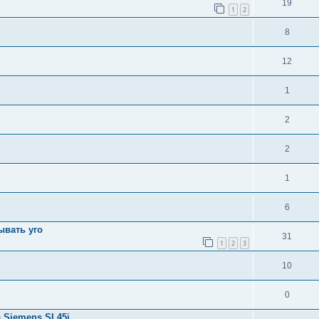
19
1
2
8
12
1
2
2
1
6
ывать уго
31
1
2
3
10
0
а Siemens SL45i