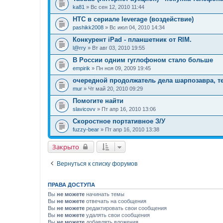
ka81
» Вс сен 12, 2010 11:44
HTC в сериале leverage (воздействие)
pashikk2008
» Вс июл 04, 2010 14:34
Конкурент iPad - планшетник от RIM.
l@rry
» Вт авг 03, 2010 19:55
В России одним гуглофоном стало больше
empirik
» Пн ноя 09, 2009 19:45
очередной продолжатель дела шарпозавра, т
mur
» Чт май 20, 2010 09:29
Помогите найти
slavicovv
» Пт апр 16, 2010 13:06
Скоростное портативное З/У
fuzzy-bear
» Пт апр 16, 2010 13:38
Закрыто
Вернуться к списку форумов
ПРАВА ДОСТУПА
Вы
не можете
начинать темы
Вы
не можете
отвечать на сообщения
Вы
не можете
редактировать свои сообщения
Вы
не можете
удалять свои сообщения
Вы
не можете
добавлять вложения