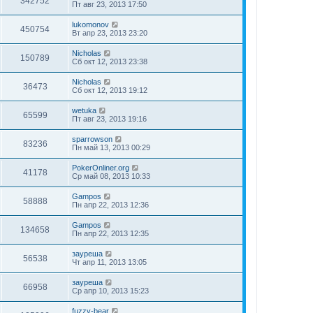
342752
Пт авг 23, 2013 17:50
lukomonov
450754
Вт апр 23, 2013 23:20
Nicholas
150789
Сб окт 12, 2013 23:38
Nicholas
36473
Сб окт 12, 2013 19:12
wetuka
65599
Пт авг 23, 2013 19:16
sparrowson
83236
Пн май 13, 2013 00:29
PokerOnliner.org
41178
Ср май 08, 2013 10:33
Gampos
58888
Пн апр 22, 2013 12:36
Gampos
134658
Пн апр 22, 2013 12:35
зауреша
56538
Чт апр 11, 2013 13:05
зауреша
66958
Ср апр 10, 2013 15:23
fuzzy-bear