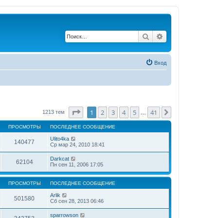
Поиск
Расширенный по
Вход
Страница
1
из
41
1
2
3
4
5
41
След.
1213 тем
…
ПРОСМОТРЫ
ПОСЛЕДНЕЕ СООБЩЕНИЕ
Ulito4ka
140477
Ср мар 24, 2010 18:41
Darkcat
62104
Пн сен 11, 2006 17:05
ПРОСМОТРЫ
ПОСЛЕДНЕЕ СООБЩЕНИЕ
Arlik
501580
Сб сен 28, 2013 06:46
sparrowson