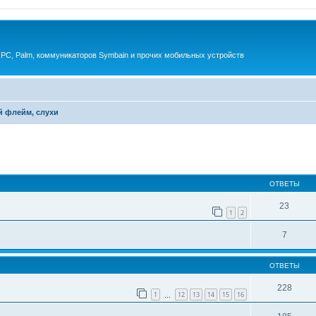
 PC, Palm, коммуникаторов Symbain и прочих мобильных устройств
й флейм, слухи
енный поиск
ОТВЕТЫ
23
1
2
7
ОТВЕТЫ
228
1
12
13
14
15
16
…