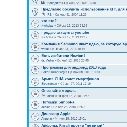
Бенедикт
» Ср июн 22, 2005 13:30
Предлагаю обсудить использование КПК для
RZ
» Ср мар 31, 2004 11:28
кто это?
Nicholas
» Сб окт 12, 2013 23:38
продаю аккаунты youtube
Nicholas
» Сб окт 12, 2013 19:12
Компания Samsung ищет идею, за которую вру
wetuka
» Пт авг 23, 2013 19:16
Есть любители Newton?
dr. Vadim
» Вс май 12, 2013 23:45
Программы для андроид 2013 года
PokerOnliner.org
» Ср май 08, 2013 10:33
Армия США хочет смартфонов
Electroman
» Сб авг 27, 2011 17:19
Опознайте модель
diskit
» Чт фев 18, 2010 21:48
Потомки Simbol-a
dcolor
» Ср апр 28, 2010 18:50
Динозавр Apple
Angerin
» Чт ноя 18, 2010 15:01
Айфоны. Китай против "не китай"