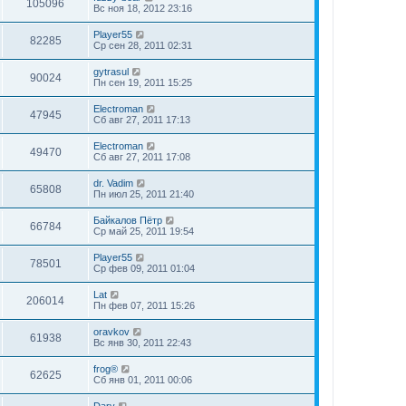
105096
Вс ноя 18, 2012 23:16
Player55
82285
Ср сен 28, 2011 02:31
gytrasul
90024
Пн сен 19, 2011 15:25
Electroman
47945
Сб авг 27, 2011 17:13
Electroman
49470
Сб авг 27, 2011 17:08
dr. Vadim
65808
Пн июл 25, 2011 21:40
Байкалов Пётр
66784
Ср май 25, 2011 19:54
Player55
78501
Ср фев 09, 2011 01:04
Lat
206014
Пн фев 07, 2011 15:26
oravkov
61938
Вс янв 30, 2011 22:43
frog®
62625
Сб янв 01, 2011 00:06
Dary