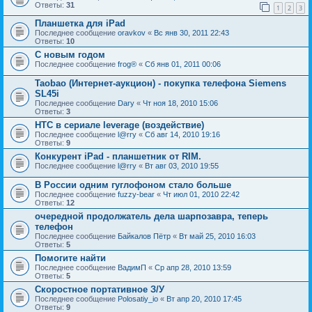
Ответы:
31
1
2
3
Планшетка для iPad
Последнее сообщение
oravkov
«
Вс янв 30, 2011 22:43
Ответы:
10
С новым годом
Последнее сообщение
frog®
«
Сб янв 01, 2011 00:06
Taobao (Интернет-аукцион) - покупка телефона Siemens
SL45i
Последнее сообщение
Dary
«
Чт ноя 18, 2010 15:06
Ответы:
3
HTC в сериале leverage (воздействие)
Последнее сообщение
l@rry
«
Сб авг 14, 2010 19:16
Ответы:
9
Конкурент iPad - планшетник от RIM.
Последнее сообщение
l@rry
«
Вт авг 03, 2010 19:55
В России одним гуглофоном стало больше
Последнее сообщение
fuzzy-bear
«
Чт июл 01, 2010 22:42
Ответы:
12
очередной продолжатель дела шарпозавра, теперь
телефон
Последнее сообщение
Байкалов Пётр
«
Вт май 25, 2010 16:03
Ответы:
5
Помогите найти
Последнее сообщение
ВадимП
«
Ср апр 28, 2010 13:59
Ответы:
5
Скоростное портативное З/У
Последнее сообщение
Polosatiy_io
«
Вт апр 20, 2010 17:45
Ответы:
9