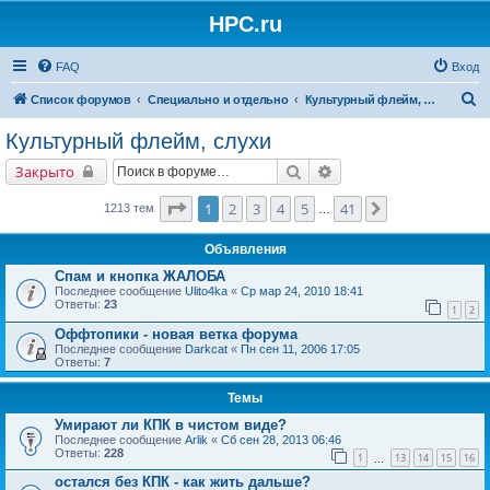
HPC.ru
FAQ
Вход
П
Список форумов
Специально и отдельно
Культурный флейм, слухи
о
Культурный флейм, слухи
и
Поиск
Расширенный поиск
Закрыто
с
к
Страница
1
из
41
1
2
3
4
5
41
След.
1213 тем
…
Объявления
Спам и кнопка ЖАЛОБА
Последнее сообщение
Ulito4ka
«
Ср мар 24, 2010 18:41
Ответы:
23
1
2
Оффтопики - новая ветка форума
Последнее сообщение
Darkcat
«
Пн сен 11, 2006 17:05
Ответы:
7
Темы
Умирают ли КПК в чистом виде?
Последнее сообщение
Arlik
«
Сб сен 28, 2013 06:46
Ответы:
228
1
13
14
15
16
…
остался без КПК - как жить дальше?