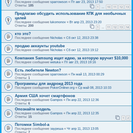
Последнее сообщение
sparrowson
«
Пт авг 23, 2013 17:50
Ответы:
185
1
10
11
12
13
…
Предлагаю обсудить использование КПК для необычных
целей
Последнее сообщение
lukomonov
«
Вт апр 23, 2013 23:20
Ответы:
200
1
11
12
13
14
…
кто это?
Последнее сообщение
Nicholas
«
Сб окт 12, 2013 23:38
продаю аккаунты youtube
Последнее сообщение
Nicholas
«
Сб окт 12, 2013 19:12
Компания Samsung ищет идею, за которую вручит $10,000
Последнее сообщение
wetuka
«
Пт авг 23, 2013 19:16
Есть любители Newton?
Последнее сообщение
sparrowson
«
Пн май 13, 2013 00:29
Ответы:
1
Программы для андроид 2013 года
Последнее сообщение
PokerOnliner.org
«
Ср май 08, 2013 10:33
Армия США хочет смартфонов
Последнее сообщение
Gampos
«
Пн апр 22, 2013 12:36
Ответы:
6
Опознайте модель
Последнее сообщение
Gampos
«
Пн апр 22, 2013 12:35
Ответы:
15
1
2
Потомки Simbol-a
Последнее сообщение
зауреша
«
Чт апр 11, 2013 13:05
Ответы:
7