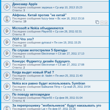
Динозавр Apple
Последнее сообщение
зауреша
«
Ср апр 10, 2013 15:23
Ответы:
3
Айфоны. Китай против "не китай"
Последнее сообщение
fuzzy-bear
«
Вс ноя 18, 2012 23:16
Ответы:
19
1
2
Microsoft и Nokia объединяются
Последнее сообщение
Player55
«
Ср сен 28, 2011 02:31
Ответы:
8
ЛОЛ Что это?
Последнее сообщение
gytrasul
«
Пн сен 19, 2011 15:25
Ответы:
12
По слухам мотострелки 5 бригады
Последнее сообщение
Electroman
«
Сб авг 27, 2011 17:13
Ответы:
1
Конкурс Фуджитсу дизайн будущего.
Последнее сообщение
Electroman
«
Сб авг 27, 2011 17:08
Ответы:
2
Когда выдет новый IPad ?
Последнее сообщение
dr. Vadim
«
Пн июл 25, 2011 21:40
Ответы:
2
Nokia все равно будет использовать Symbian
Последнее сообщение
Байкалов Пётр
«
Ср май 25, 2011 19:54
Ответы:
1
По поводу автозарядки
Последнее сообщение
Player55
«
Ср фев 09, 2011 01:04
Ответы:
6
За перепрошивку "мобильников" будут наказывать уго
Последнее сообщение
Lat
«
Пн фев 07, 2011 15:26