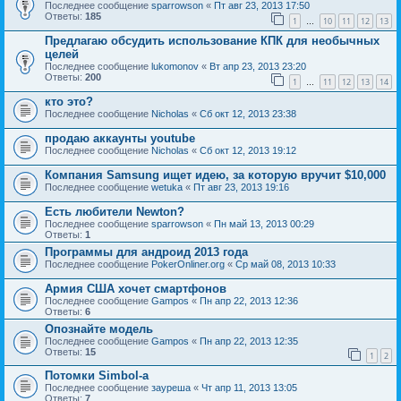
Последнее сообщение
sparrowson
«
Пт авг 23, 2013 17:50
Ответы:
185
1
10
11
12
13
…
Предлагаю обсудить использование КПК для необычных
целей
Последнее сообщение
lukomonov
«
Вт апр 23, 2013 23:20
Ответы:
200
1
11
12
13
14
…
кто это?
Последнее сообщение
Nicholas
«
Сб окт 12, 2013 23:38
продаю аккаунты youtube
Последнее сообщение
Nicholas
«
Сб окт 12, 2013 19:12
Компания Samsung ищет идею, за которую вручит $10,000
Последнее сообщение
wetuka
«
Пт авг 23, 2013 19:16
Есть любители Newton?
Последнее сообщение
sparrowson
«
Пн май 13, 2013 00:29
Ответы:
1
Программы для андроид 2013 года
Последнее сообщение
PokerOnliner.org
«
Ср май 08, 2013 10:33
Армия США хочет смартфонов
Последнее сообщение
Gampos
«
Пн апр 22, 2013 12:36
Ответы:
6
Опознайте модель
Последнее сообщение
Gampos
«
Пн апр 22, 2013 12:35
Ответы:
15
1
2
Потомки Simbol-a
Последнее сообщение
зауреша
«
Чт апр 11, 2013 13:05
Ответы:
7