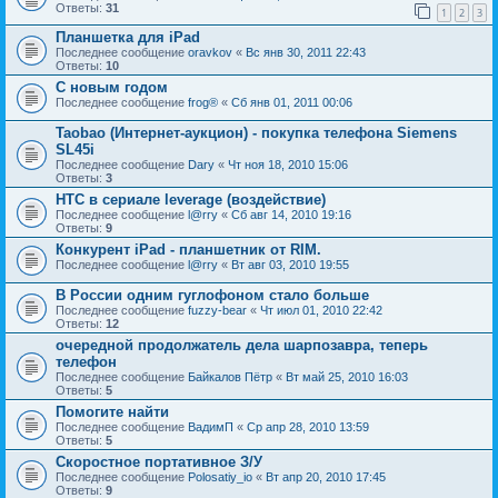
Ответы:
31
1
2
3
Планшетка для iPad
Последнее сообщение
oravkov
«
Вс янв 30, 2011 22:43
Ответы:
10
С новым годом
Последнее сообщение
frog®
«
Сб янв 01, 2011 00:06
Taobao (Интернет-аукцион) - покупка телефона Siemens
SL45i
Последнее сообщение
Dary
«
Чт ноя 18, 2010 15:06
Ответы:
3
HTC в сериале leverage (воздействие)
Последнее сообщение
l@rry
«
Сб авг 14, 2010 19:16
Ответы:
9
Конкурент iPad - планшетник от RIM.
Последнее сообщение
l@rry
«
Вт авг 03, 2010 19:55
В России одним гуглофоном стало больше
Последнее сообщение
fuzzy-bear
«
Чт июл 01, 2010 22:42
Ответы:
12
очередной продолжатель дела шарпозавра, теперь
телефон
Последнее сообщение
Байкалов Пётр
«
Вт май 25, 2010 16:03
Ответы:
5
Помогите найти
Последнее сообщение
ВадимП
«
Ср апр 28, 2010 13:59
Ответы:
5
Скоростное портативное З/У
Последнее сообщение
Polosatiy_io
«
Вт апр 20, 2010 17:45
Ответы:
9