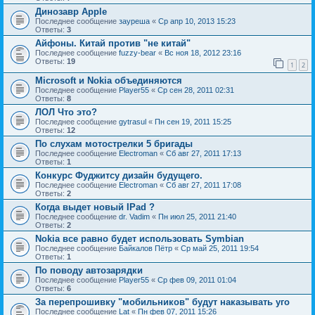
Динозавр Apple
Последнее сообщение
зауреша
«
Ср апр 10, 2013 15:23
Ответы:
3
Айфоны. Китай против "не китай"
Последнее сообщение
fuzzy-bear
«
Вс ноя 18, 2012 23:16
Ответы:
19
1
2
Microsoft и Nokia объединяются
Последнее сообщение
Player55
«
Ср сен 28, 2011 02:31
Ответы:
8
ЛОЛ Что это?
Последнее сообщение
gytrasul
«
Пн сен 19, 2011 15:25
Ответы:
12
По слухам мотострелки 5 бригады
Последнее сообщение
Electroman
«
Сб авг 27, 2011 17:13
Ответы:
1
Конкурс Фуджитсу дизайн будущего.
Последнее сообщение
Electroman
«
Сб авг 27, 2011 17:08
Ответы:
2
Когда выдет новый IPad ?
Последнее сообщение
dr. Vadim
«
Пн июл 25, 2011 21:40
Ответы:
2
Nokia все равно будет использовать Symbian
Последнее сообщение
Байкалов Пётр
«
Ср май 25, 2011 19:54
Ответы:
1
По поводу автозарядки
Последнее сообщение
Player55
«
Ср фев 09, 2011 01:04
Ответы:
6
За перепрошивку "мобильников" будут наказывать уго
Последнее сообщение
Lat
«
Пн фев 07, 2011 15:26