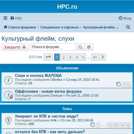
HPC.ru
FAQ
Вход
П
Список форумов
Специально и отдельно
Культурный флейм, слухи
о
Культурный флейм, слухи
и
Поиск
Расширенный поиск
Закрыто
с
к
Страница
1
из
41
1
2
3
4
5
41
След.
1213 тем
…
Объявления
Спам и кнопка ЖАЛОБА
Последнее сообщение
Ulito4ka
«
Ср мар 24, 2010 18:41
Ответы:
23
1
2
Оффтопики - новая ветка форума
Последнее сообщение
Darkcat
«
Пн сен 11, 2006 17:05
Ответы:
7
Темы
Умирают ли КПК в чистом виде?
Последнее сообщение
Arlik
«
Сб сен 28, 2013 06:46
Ответы:
228
1
13
14
15
16
…
остался без КПК - как жить дальше?