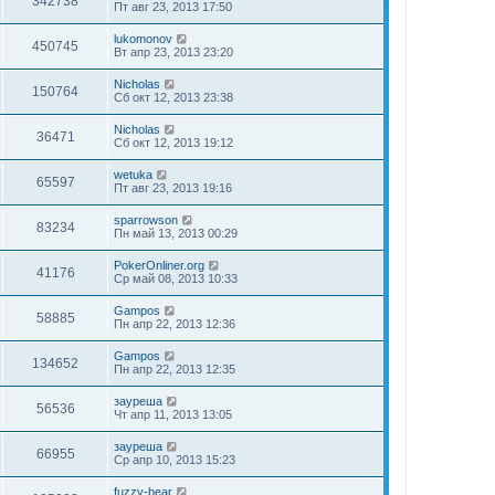
342738
Пт авг 23, 2013 17:50
lukomonov
450745
Вт апр 23, 2013 23:20
Nicholas
150764
Сб окт 12, 2013 23:38
Nicholas
36471
Сб окт 12, 2013 19:12
wetuka
65597
Пт авг 23, 2013 19:16
sparrowson
83234
Пн май 13, 2013 00:29
PokerOnliner.org
41176
Ср май 08, 2013 10:33
Gampos
58885
Пн апр 22, 2013 12:36
Gampos
134652
Пн апр 22, 2013 12:35
зауреша
56536
Чт апр 11, 2013 13:05
зауреша
66955
Ср апр 10, 2013 15:23
fuzzy-bear