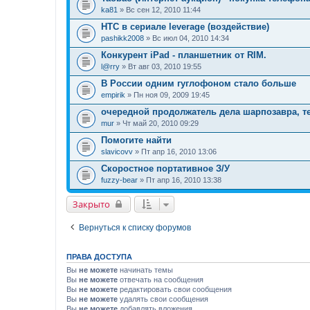
ka81
» Вс сен 12, 2010 11:44
HTC в сериале leverage (воздействие)
pashikk2008
» Вс июл 04, 2010 14:34
Конкурент iPad - планшетник от RIM.
l@rry
» Вт авг 03, 2010 19:55
В России одним гуглофоном стало больше
empirik
» Пн ноя 09, 2009 19:45
очередной продолжатель дела шарпозавра, т
mur
» Чт май 20, 2010 09:29
Помогите найти
slavicovv
» Пт апр 16, 2010 13:06
Скоростное портативное З/У
fuzzy-bear
» Пт апр 16, 2010 13:38
Закрыто
Вернуться к списку форумов
ПРАВА ДОСТУПА
Вы
не можете
начинать темы
Вы
не можете
отвечать на сообщения
Вы
не можете
редактировать свои сообщения
Вы
не можете
удалять свои сообщения
Вы
не можете
добавлять вложения