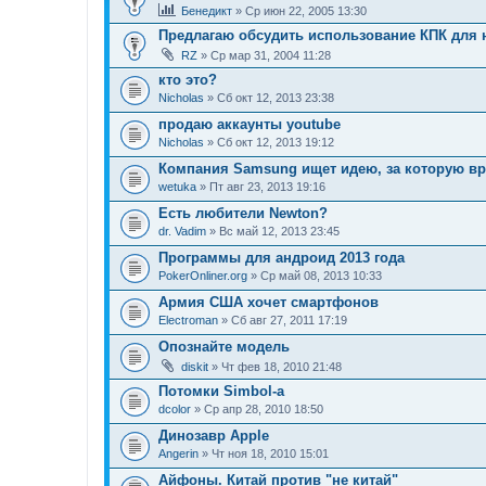
Бенедикт
» Ср июн 22, 2005 13:30
Предлагаю обсудить использование КПК для
RZ
» Ср мар 31, 2004 11:28
кто это?
Nicholas
» Сб окт 12, 2013 23:38
продаю аккаунты youtube
Nicholas
» Сб окт 12, 2013 19:12
Компания Samsung ищет идею, за которую вру
wetuka
» Пт авг 23, 2013 19:16
Есть любители Newton?
dr. Vadim
» Вс май 12, 2013 23:45
Программы для андроид 2013 года
PokerOnliner.org
» Ср май 08, 2013 10:33
Армия США хочет смартфонов
Electroman
» Сб авг 27, 2011 17:19
Опознайте модель
diskit
» Чт фев 18, 2010 21:48
Потомки Simbol-a
dcolor
» Ср апр 28, 2010 18:50
Динозавр Apple
Angerin
» Чт ноя 18, 2010 15:01
Айфоны. Китай против "не китай"