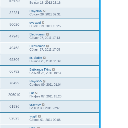
105093
Вс ноя 18, 2012 23:16
Player55
82281
Ср сен 28, 2011 02:31
gytrasul
90020
Пн сен 19, 2011 15:25
Electroman
47943
Сб авг 27, 2011 17:13
Electroman
49468
Сб авг 27, 2011 17:08
dr. Vadim
65806
Пн июл 25, 2011 21:40
Байкалов Пётр
66782
Ср май 25, 2011 19:54
Player55
78499
Ср фев 09, 2011 01:04
Lat
206010
Пн фев 07, 2011 15:26
oravkov
61936
Вс янв 30, 2011 22:43
frog®
62623
Сб янв 01, 2011 00:06
Dary