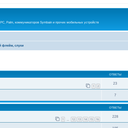
 PC, Palm, коммуникаторов Symbain и прочих мобильных устройств
й флейм, слухи
енный поиск
ОТВЕТЫ
23
1
2
7
ОТВЕТЫ
228
1
12
13
14
15
16
…