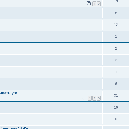
19
1
2
8
12
1
2
2
1
6
ывать уго
31
1
2
3
10
0
а Siemens SL45i