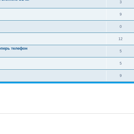
3
9
0
12
еперь телефон
5
5
9