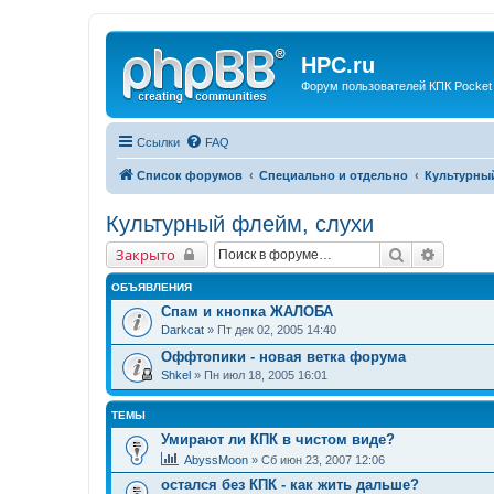
HPC.ru
Форум пользователей КПК Pocket
Ссылки
FAQ
Список форумов
Специально и отдельно
Культурны
Культурный флейм, слухи
Поиск
Расшир
Закрыто
ОБЪЯВЛЕНИЯ
Спам и кнопка ЖАЛОБА
Darkcat
» Пт дек 02, 2005 14:40
Оффтопики - новая ветка форума
Shkel
» Пн июл 18, 2005 16:01
ТЕМЫ
Умирают ли КПК в чистом виде?
AbyssMoon
» Сб июн 23, 2007 12:06
остался без КПК - как жить дальше?