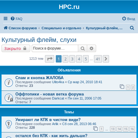
HPC.ru
FAQ
Вход
П
Список форумов
Специально и отдельно
Культурный флейм, слухи
о
Культурный флейм, слухи
и
Поиск
Расширенный поиск
Закрыто
с
к
Страница
1
из
41
1
2
3
4
5
41
След.
1213 тем
…
Объявления
Спам и кнопка ЖАЛОБА
Последнее сообщение
Ulito4ka
«
Ср мар 24, 2010 18:41
Ответы:
23
1
2
Оффтопики - новая ветка форума
Последнее сообщение
Darkcat
«
Пн сен 11, 2006 17:05
Ответы:
7
Темы
Умирают ли КПК в чистом виде?
Последнее сообщение
Arlik
«
Сб сен 28, 2013 06:46
Ответы:
228
1
13
14
15
16
…
остался без КПК - как жить дальше?