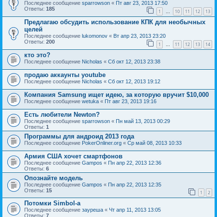
Последнее сообщение
sparrowson
«
Пт авг 23, 2013 17:50
Ответы:
185
1
10
11
12
13
…
Предлагаю обсудить использование КПК для необычных
целей
Последнее сообщение
lukomonov
«
Вт апр 23, 2013 23:20
Ответы:
200
1
11
12
13
14
…
кто это?
Последнее сообщение
Nicholas
«
Сб окт 12, 2013 23:38
продаю аккаунты youtube
Последнее сообщение
Nicholas
«
Сб окт 12, 2013 19:12
Компания Samsung ищет идею, за которую вручит $10,000
Последнее сообщение
wetuka
«
Пт авг 23, 2013 19:16
Есть любители Newton?
Последнее сообщение
sparrowson
«
Пн май 13, 2013 00:29
Ответы:
1
Программы для андроид 2013 года
Последнее сообщение
PokerOnliner.org
«
Ср май 08, 2013 10:33
Армия США хочет смартфонов
Последнее сообщение
Gampos
«
Пн апр 22, 2013 12:36
Ответы:
6
Опознайте модель
Последнее сообщение
Gampos
«
Пн апр 22, 2013 12:35
Ответы:
15
1
2
Потомки Simbol-a
Последнее сообщение
зауреша
«
Чт апр 11, 2013 13:05
Ответы:
7