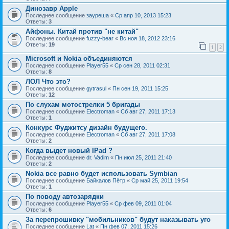
Динозавр Apple
Последнее сообщение
зауреша
«
Ср апр 10, 2013 15:23
Ответы:
3
Айфоны. Китай против "не китай"
Последнее сообщение
fuzzy-bear
«
Вс ноя 18, 2012 23:16
Ответы:
19
1
2
Microsoft и Nokia объединяются
Последнее сообщение
Player55
«
Ср сен 28, 2011 02:31
Ответы:
8
ЛОЛ Что это?
Последнее сообщение
gytrasul
«
Пн сен 19, 2011 15:25
Ответы:
12
По слухам мотострелки 5 бригады
Последнее сообщение
Electroman
«
Сб авг 27, 2011 17:13
Ответы:
1
Конкурс Фуджитсу дизайн будущего.
Последнее сообщение
Electroman
«
Сб авг 27, 2011 17:08
Ответы:
2
Когда выдет новый IPad ?
Последнее сообщение
dr. Vadim
«
Пн июл 25, 2011 21:40
Ответы:
2
Nokia все равно будет использовать Symbian
Последнее сообщение
Байкалов Пётр
«
Ср май 25, 2011 19:54
Ответы:
1
По поводу автозарядки
Последнее сообщение
Player55
«
Ср фев 09, 2011 01:04
Ответы:
6
За перепрошивку "мобильников" будут наказывать уго
Последнее сообщение
Lat
«
Пн фев 07, 2011 15:26