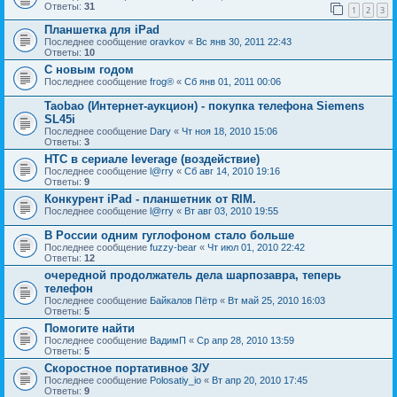
Ответы:
31
1
2
3
Планшетка для iPad
Последнее сообщение
oravkov
«
Вс янв 30, 2011 22:43
Ответы:
10
С новым годом
Последнее сообщение
frog®
«
Сб янв 01, 2011 00:06
Taobao (Интернет-аукцион) - покупка телефона Siemens
SL45i
Последнее сообщение
Dary
«
Чт ноя 18, 2010 15:06
Ответы:
3
HTC в сериале leverage (воздействие)
Последнее сообщение
l@rry
«
Сб авг 14, 2010 19:16
Ответы:
9
Конкурент iPad - планшетник от RIM.
Последнее сообщение
l@rry
«
Вт авг 03, 2010 19:55
В России одним гуглофоном стало больше
Последнее сообщение
fuzzy-bear
«
Чт июл 01, 2010 22:42
Ответы:
12
очередной продолжатель дела шарпозавра, теперь
телефон
Последнее сообщение
Байкалов Пётр
«
Вт май 25, 2010 16:03
Ответы:
5
Помогите найти
Последнее сообщение
ВадимП
«
Ср апр 28, 2010 13:59
Ответы:
5
Скоростное портативное З/У
Последнее сообщение
Polosatiy_io
«
Вт апр 20, 2010 17:45
Ответы:
9