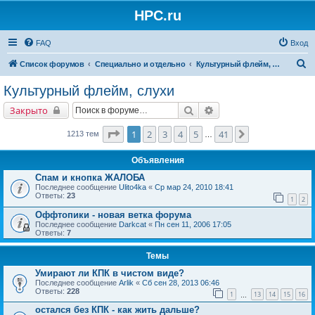
HPC.ru
FAQ
Вход
П
Список форумов
Специально и отдельно
Культурный флейм, слухи
о
Культурный флейм, слухи
и
Поиск
Расширенный поиск
Закрыто
с
к
Страница
1
из
41
1
2
3
4
5
41
След.
1213 тем
…
Объявления
Спам и кнопка ЖАЛОБА
Последнее сообщение
Ulito4ka
«
Ср мар 24, 2010 18:41
Ответы:
23
1
2
Оффтопики - новая ветка форума
Последнее сообщение
Darkcat
«
Пн сен 11, 2006 17:05
Ответы:
7
Темы
Умирают ли КПК в чистом виде?
Последнее сообщение
Arlik
«
Сб сен 28, 2013 06:46
Ответы:
228
1
13
14
15
16
…
остался без КПК - как жить дальше?