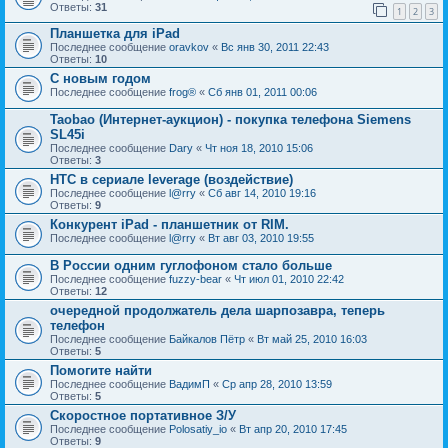
Ответы:
31
1
2
3
Планшетка для iPad
Последнее сообщение
oravkov
«
Вс янв 30, 2011 22:43
Ответы:
10
С новым годом
Последнее сообщение
frog®
«
Сб янв 01, 2011 00:06
Taobao (Интернет-аукцион) - покупка телефона Siemens
SL45i
Последнее сообщение
Dary
«
Чт ноя 18, 2010 15:06
Ответы:
3
HTC в сериале leverage (воздействие)
Последнее сообщение
l@rry
«
Сб авг 14, 2010 19:16
Ответы:
9
Конкурент iPad - планшетник от RIM.
Последнее сообщение
l@rry
«
Вт авг 03, 2010 19:55
В России одним гуглофоном стало больше
Последнее сообщение
fuzzy-bear
«
Чт июл 01, 2010 22:42
Ответы:
12
очередной продолжатель дела шарпозавра, теперь
телефон
Последнее сообщение
Байкалов Пётр
«
Вт май 25, 2010 16:03
Ответы:
5
Помогите найти
Последнее сообщение
ВадимП
«
Ср апр 28, 2010 13:59
Ответы:
5
Скоростное портативное З/У
Последнее сообщение
Polosatiy_io
«
Вт апр 20, 2010 17:45
Ответы:
9