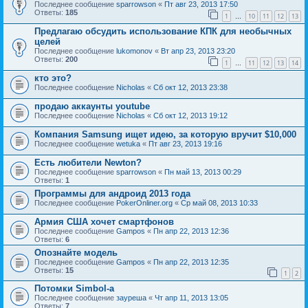
Последнее сообщение
sparrowson
«
Пт авг 23, 2013 17:50
Ответы:
185
1
10
11
12
13
…
Предлагаю обсудить использование КПК для необычных
целей
Последнее сообщение
lukomonov
«
Вт апр 23, 2013 23:20
Ответы:
200
1
11
12
13
14
…
кто это?
Последнее сообщение
Nicholas
«
Сб окт 12, 2013 23:38
продаю аккаунты youtube
Последнее сообщение
Nicholas
«
Сб окт 12, 2013 19:12
Компания Samsung ищет идею, за которую вручит $10,000
Последнее сообщение
wetuka
«
Пт авг 23, 2013 19:16
Есть любители Newton?
Последнее сообщение
sparrowson
«
Пн май 13, 2013 00:29
Ответы:
1
Программы для андроид 2013 года
Последнее сообщение
PokerOnliner.org
«
Ср май 08, 2013 10:33
Армия США хочет смартфонов
Последнее сообщение
Gampos
«
Пн апр 22, 2013 12:36
Ответы:
6
Опознайте модель
Последнее сообщение
Gampos
«
Пн апр 22, 2013 12:35
Ответы:
15
1
2
Потомки Simbol-a
Последнее сообщение
зауреша
«
Чт апр 11, 2013 13:05
Ответы:
7