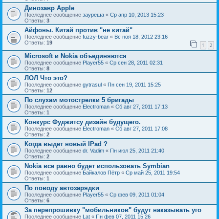
Динозавр Apple
Последнее сообщение
зауреша
«
Ср апр 10, 2013 15:23
Ответы:
3
Айфоны. Китай против "не китай"
Последнее сообщение
fuzzy-bear
«
Вс ноя 18, 2012 23:16
Ответы:
19
1
2
Microsoft и Nokia объединяются
Последнее сообщение
Player55
«
Ср сен 28, 2011 02:31
Ответы:
8
ЛОЛ Что это?
Последнее сообщение
gytrasul
«
Пн сен 19, 2011 15:25
Ответы:
12
По слухам мотострелки 5 бригады
Последнее сообщение
Electroman
«
Сб авг 27, 2011 17:13
Ответы:
1
Конкурс Фуджитсу дизайн будущего.
Последнее сообщение
Electroman
«
Сб авг 27, 2011 17:08
Ответы:
2
Когда выдет новый IPad ?
Последнее сообщение
dr. Vadim
«
Пн июл 25, 2011 21:40
Ответы:
2
Nokia все равно будет использовать Symbian
Последнее сообщение
Байкалов Пётр
«
Ср май 25, 2011 19:54
Ответы:
1
По поводу автозарядки
Последнее сообщение
Player55
«
Ср фев 09, 2011 01:04
Ответы:
6
За перепрошивку "мобильников" будут наказывать уго
Последнее сообщение
Lat
«
Пн фев 07, 2011 15:26