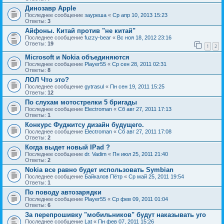
Динозавр Apple
Последнее сообщение
зауреша
«
Ср апр 10, 2013 15:23
Ответы:
3
Айфоны. Китай против "не китай"
Последнее сообщение
fuzzy-bear
«
Вс ноя 18, 2012 23:16
Ответы:
19
1
2
Microsoft и Nokia объединяются
Последнее сообщение
Player55
«
Ср сен 28, 2011 02:31
Ответы:
8
ЛОЛ Что это?
Последнее сообщение
gytrasul
«
Пн сен 19, 2011 15:25
Ответы:
12
По слухам мотострелки 5 бригады
Последнее сообщение
Electroman
«
Сб авг 27, 2011 17:13
Ответы:
1
Конкурс Фуджитсу дизайн будущего.
Последнее сообщение
Electroman
«
Сб авг 27, 2011 17:08
Ответы:
2
Когда выдет новый IPad ?
Последнее сообщение
dr. Vadim
«
Пн июл 25, 2011 21:40
Ответы:
2
Nokia все равно будет использовать Symbian
Последнее сообщение
Байкалов Пётр
«
Ср май 25, 2011 19:54
Ответы:
1
По поводу автозарядки
Последнее сообщение
Player55
«
Ср фев 09, 2011 01:04
Ответы:
6
За перепрошивку "мобильников" будут наказывать уго
Последнее сообщение
Lat
«
Пн фев 07, 2011 15:26