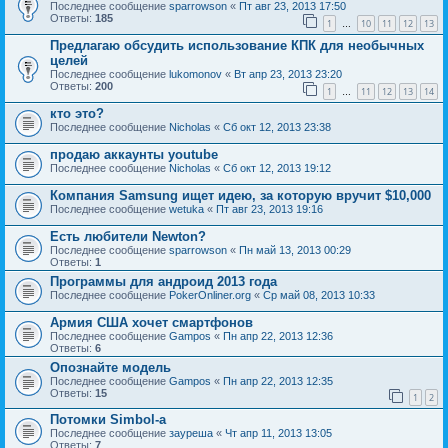
Последнее сообщение
sparrowson
«
Пт авг 23, 2013 17:50
Ответы:
185
1
10
11
12
13
…
Предлагаю обсудить использование КПК для необычных
целей
Последнее сообщение
lukomonov
«
Вт апр 23, 2013 23:20
Ответы:
200
1
11
12
13
14
…
кто это?
Последнее сообщение
Nicholas
«
Сб окт 12, 2013 23:38
продаю аккаунты youtube
Последнее сообщение
Nicholas
«
Сб окт 12, 2013 19:12
Компания Samsung ищет идею, за которую вручит $10,000
Последнее сообщение
wetuka
«
Пт авг 23, 2013 19:16
Есть любители Newton?
Последнее сообщение
sparrowson
«
Пн май 13, 2013 00:29
Ответы:
1
Программы для андроид 2013 года
Последнее сообщение
PokerOnliner.org
«
Ср май 08, 2013 10:33
Армия США хочет смартфонов
Последнее сообщение
Gampos
«
Пн апр 22, 2013 12:36
Ответы:
6
Опознайте модель
Последнее сообщение
Gampos
«
Пн апр 22, 2013 12:35
Ответы:
15
1
2
Потомки Simbol-a
Последнее сообщение
зауреша
«
Чт апр 11, 2013 13:05
Ответы:
7