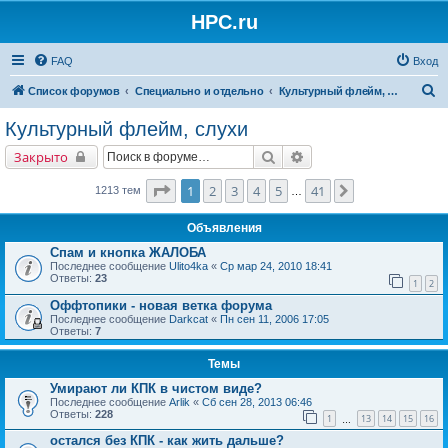
HPC.ru
FAQ
Вход
П
Список форумов
Специально и отдельно
Культурный флейм, слухи
о
Культурный флейм, слухи
и
Поиск
Расширенный поиск
Закрыто
с
к
Страница
1
из
41
1
2
3
4
5
41
След.
1213 тем
…
Объявления
Спам и кнопка ЖАЛОБА
Последнее сообщение
Ulito4ka
«
Ср мар 24, 2010 18:41
Ответы:
23
1
2
Оффтопики - новая ветка форума
Последнее сообщение
Darkcat
«
Пн сен 11, 2006 17:05
Ответы:
7
Темы
Умирают ли КПК в чистом виде?
Последнее сообщение
Arlik
«
Сб сен 28, 2013 06:46
Ответы:
228
1
13
14
15
16
…
остался без КПК - как жить дальше?