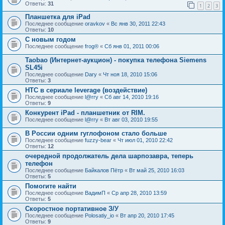
Ответы:
31
1
2
3
Планшетка для iPad
Последнее сообщение
oravkov
«
Вс янв 30, 2011 22:43
Ответы:
10
С новым годом
Последнее сообщение
frog®
«
Сб янв 01, 2011 00:06
Taobao (Интернет-аукцион) - покупка телефона Siemens
SL45i
Последнее сообщение
Dary
«
Чт ноя 18, 2010 15:06
Ответы:
3
HTC в сериале leverage (воздействие)
Последнее сообщение
l@rry
«
Сб авг 14, 2010 19:16
Ответы:
9
Конкурент iPad - планшетник от RIM.
Последнее сообщение
l@rry
«
Вт авг 03, 2010 19:55
В России одним гуглофоном стало больше
Последнее сообщение
fuzzy-bear
«
Чт июл 01, 2010 22:42
Ответы:
12
очередной продолжатель дела шарпозавра, теперь
телефон
Последнее сообщение
Байкалов Пётр
«
Вт май 25, 2010 16:03
Ответы:
5
Помогите найти
Последнее сообщение
ВадимП
«
Ср апр 28, 2010 13:59
Ответы:
5
Скоростное портативное З/У
Последнее сообщение
Polosatiy_io
«
Вт апр 20, 2010 17:45
Ответы:
9