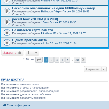
Последнее сообщение
WaitMe
«
Чт окт 01, 2009 11:14
Ответы:
1
Несколько операционок на один КПК/Коммуникатор
Последнее сообщение
Байкалов Пётр
«
Пн сен 28, 2009 19:57
Ответы:
3
pocket loox 720 IrDA (C# 2008)
Последнее сообщение
JAre
«
Вс сен 27, 2009 20:36
Ответы:
3
Не читается карта памяти.
Последнее сообщение
Likvidator111
«
Чт сен 17, 2009 19:07
С днем программиста
Последнее сообщение
mkol
«
Сб сен 12, 2009 01:24
Закрыто
Страница
1
из
38
1
2
3
4
5
38
След.
1120 тем
…
Перейти
ПРАВА ДОСТУПА
Вы
не можете
начинать темы
Вы
не можете
отвечать на сообщения
Вы
не можете
редактировать свои сообщения
Вы
не можете
удалять свои сообщения
Вы
не можете
добавлять вложения
Список форумов