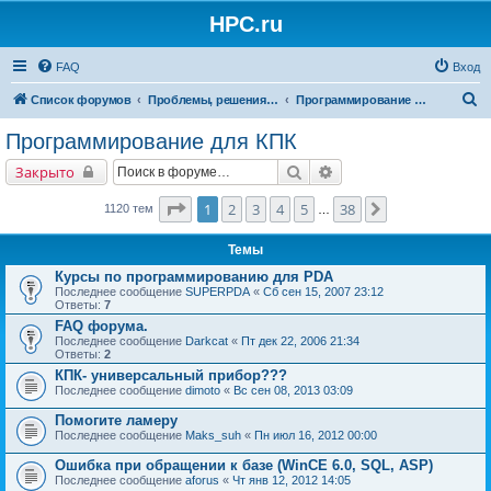
HPC.ru
FAQ
Вход
П
Список форумов
Проблемы, решения, советы
Программирование для КПК
о
Программирование для КПК
и
Поиск
Расширенный поиск
Закрыто
с
к
Страница
1
из
38
1
2
3
4
5
38
След.
1120 тем
…
Темы
Курсы по программированию для PDA
Последнее сообщение
SUPERPDA
«
Сб сен 15, 2007 23:12
Ответы:
7
FAQ форума.
Последнее сообщение
Darkcat
«
Пт дек 22, 2006 21:34
Ответы:
2
КПК- универсальный прибор???
Последнее сообщение
dimoto
«
Вс сен 08, 2013 03:09
Помогите ламеру
Последнее сообщение
Maks_suh
«
Пн июл 16, 2012 00:00
Ошибка при обращении к базе (WinCE 6.0, SQL, ASP)
Последнее сообщение
aforus
«
Чт янв 12, 2012 14:05