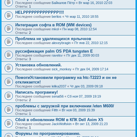
Последнее сообщение
Байкалов Пётр
«
Вт мар 16, 2010 22:03
Ответы:
1
HELPPPPPPPPPPPPP!!!!
Последнее сообщение
berlios
«
Чт мар 11, 2010 18:55
Интеграция софта в ROM (WM devices)
Последнее сообщение
mkol
«
Пн мар 08, 2010 12:54
Ответы:
2
Проблема не удаляющихся ярлычков
Последнее сообщение
alexeybragin
«
Пт янв 22, 2010 12:15
руссификация palm OS PDA tungsten E
Последнее сообщение
ravelsv
«
Пт дек 11, 2009 00:03
Ответы:
3
Установка обновлений.
Последнее сообщение
sick_monkey
«
Пт дек 04, 2009 17:14
ПомогиУстановили программу на htc-Т2223 и он не
откликается!
Последнее сообщение
lelika2037
«
Чт дек 03, 2009 09:18
Написать программу!
Последнее сообщение
senat56
«
Сб ноя 07, 2009 19:19
Ответы:
2
проблемы с загрузкой при включении /eten M600/
Последнее сообщение
Fifth
«
Вт ноя 03, 2009 15:39
Ответы:
1
Сбой в обновлении ROM в КПК Dell Axim X5
Последнее сообщение
JackWolfskin
«
Вт окт 13, 2009 21:23
Ответы:
1
Форумы по программированию.