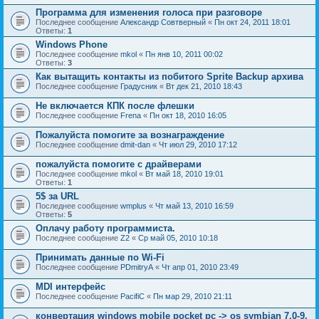
Программа для изменения голоса при разговоре
Последнее сообщение
Александр Совтверный
«
Пн окт 24, 2011 18:01
Ответы:
1
Windows Phone
Последнее сообщение
mkol
«
Пн янв 10, 2011 00:02
Ответы:
3
Как вытащить контакты из побитого Sprite Backup архива
Последнее сообщение
Градусник
«
Вт дек 21, 2010 18:43
Не включается КПК после флешки
Последнее сообщение
Frena
«
Пн окт 18, 2010 16:05
Пожалуйста помогите за вознаграждение
Последнее сообщение
dmit-dan
«
Чт июл 29, 2010 17:12
пожалуйста помогите с драйверами
Последнее сообщение
mkol
«
Вт май 18, 2010 19:01
Ответы:
1
5$ за URL
Последнее сообщение
wmplus
«
Чт май 13, 2010 16:59
Ответы:
5
Оплачу работу программиста.
Последнее сообщение
Z2
«
Ср май 05, 2010 10:18
Принимать данные по Wi-Fi
Последнее сообщение
PDmitryA
«
Чт апр 01, 2010 23:49
MDI интерфейс
Последнее сообщение
PacifiC
«
Пн мар 29, 2010 21:11
конвертация windows mobile pocket pc -> os symbian 7.0-9.