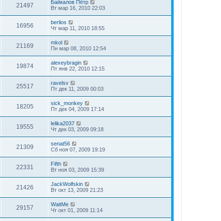
Байкалов Пётр
21497
Вт мар 16, 2010 22:03
berlios
16956
Чт мар 11, 2010 18:55
mkol
21169
Пн мар 08, 2010 12:54
alexeybragin
19874
Пт янв 22, 2010 12:15
ravelsv
25517
Пт дек 11, 2009 00:03
sick_monkey
18205
Пт дек 04, 2009 17:14
lelika2037
19555
Чт дек 03, 2009 09:18
senat56
21309
Сб ноя 07, 2009 19:19
Fifth
22331
Вт ноя 03, 2009 15:39
JackWolfskin
21426
Вт окт 13, 2009 21:23
WaitMe
29157
Чт окт 01, 2009 11:14