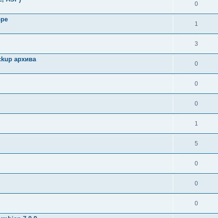
0
оре
1
3
ckup архива
0
0
0
1
5
0
0
0