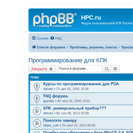
HPC.ru
Форум пользователей КПК Pocket
Ссылки
FAQ
Список форумов
Проблемы, решения, советы
Прогр
Программирование для КПК
Поиск
Расшир
Закрыто
ТЕМЫ
Курсы по программированию для PDA
darwin
» Пт дек 02, 2005 10:28
FAQ форума.
igorekk
» Вт июл 26, 2005 14:01
КПК- универсальный прибор???
dimoto
» Вс сен 08, 2013 03:09
Помогите ламеру
Maks_suh
» Пн июл 16, 2012 00:00
Ошибка при обращении к базе (WinCE 6.0, SQ