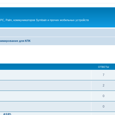
 PC, Palm, коммуникаторов Symbain и прочих мобильных устройств
аммирование для КПК
енный поиск
ОТВЕТЫ
7
2
0
0
L, ASP)