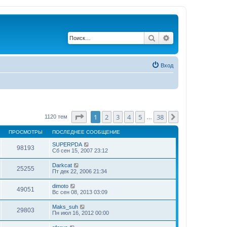
Поиск
Расширенный по
Вход
Страница
1
из
38
1
2
3
4
5
38
След.
1120 тем
…
ПРОСМОТРЫ
ПОСЛЕДНЕЕ СООБЩЕНИЕ
SUPERPDA
98193
Сб сен 15, 2007 23:12
Darkcat
25255
Пт дек 22, 2006 21:34
dimoto
49051
Вс сен 08, 2013 03:09
Maks_suh
29803
Пн июл 16, 2012 00:00