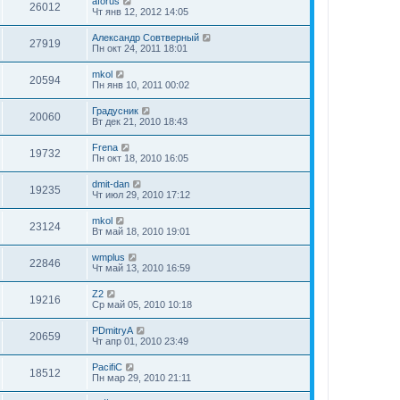
aforus
26012
Чт янв 12, 2012 14:05
Александр Совтверный
27919
Пн окт 24, 2011 18:01
mkol
20594
Пн янв 10, 2011 00:02
Градусник
20060
Вт дек 21, 2010 18:43
Frena
19732
Пн окт 18, 2010 16:05
dmit-dan
19235
Чт июл 29, 2010 17:12
mkol
23124
Вт май 18, 2010 19:01
wmplus
22846
Чт май 13, 2010 16:59
Z2
19216
Ср май 05, 2010 10:18
PDmitryA
20659
Чт апр 01, 2010 23:49
PacifiC
18512
Пн мар 29, 2010 21:11