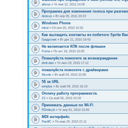
aforus
» Чт янв 12, 2012 14:05
Программа для изменения голоса при разгов
Amicus
» Вт апр 05, 2011 20:23
Windows Phone
mkol
» Сб ноя 20, 2010 10:26
Как вытащить контакты из побитого Sprite Ba
Градусник
» Вт дек 21, 2010 18:43
Не включается КПК после флешки
Frena
» Пн окт 18, 2010 16:05
Пожалуйста помогите за вознаграждение
dmit-dan
» Чт июл 29, 2010 17:12
пожалуйста помогите с драйверами
Skvols
» Вт май 04, 2010 22:06
5$ за URL
wmplus
» Вс май 09, 2010 16:19
Оплачу работу программиста.
Z2
» Ср май 05, 2010 10:18
Принимать данные по Wi-Fi
PDmitryA
» Чт апр 01, 2010 23:49
MDI интерфейс
PacifiC
» Пн мар 29, 2010 21:11