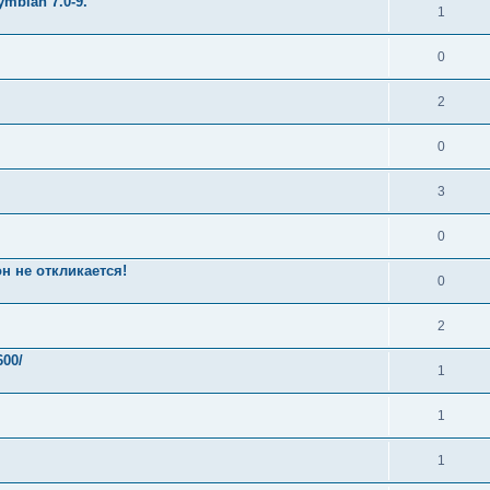
mbian 7.0-9.
1
0
2
0
3
0
н не откликается!
0
2
00/
1
1
1