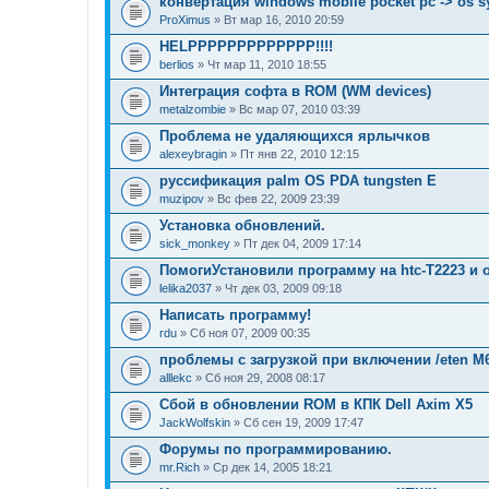
конвертация windows mobile pocket pc -> os sy
ProXimus
» Вт мар 16, 2010 20:59
HELPPPPPPPPPPPPP!!!!
berlios
» Чт мар 11, 2010 18:55
Интеграция софта в ROM (WM devices)
metalzombie
» Вс мар 07, 2010 03:39
Проблема не удаляющихся ярлычков
alexeybragin
» Пт янв 22, 2010 12:15
руссификация palm OS PDA tungsten E
muzipov
» Вс фев 22, 2009 23:39
Установка обновлений.
sick_monkey
» Пт дек 04, 2009 17:14
ПомогиУстановили программу на htc-Т2223 и о
lelika2037
» Чт дек 03, 2009 09:18
Написать программу!
rdu
» Сб ноя 07, 2009 00:35
проблемы с загрузкой при включении /eten M6
alllekc
» Сб ноя 29, 2008 08:17
Сбой в обновлении ROM в КПК Dell Axim X5
JackWolfskin
» Сб сен 19, 2009 17:47
Форумы по программированию.
mr.Rich
» Ср дек 14, 2005 18:21