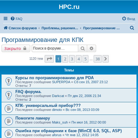
HPC.ru
FAQ
Вход
П
Список форумов
Проблемы, решения, советы
Программирование для КПК
о
Программирование для КПК
и
Поиск
Расширенный поиск
Закрыто
с
к
Страница
1
из
38
1
2
3
4
5
38
След.
1120 тем
…
Темы
Курсы по программированию для PDA
Последнее сообщение
SUPERPDA
«
Сб сен 15, 2007 23:12
Ответы:
7
FAQ форума.
Последнее сообщение
Darkcat
«
Пт дек 22, 2006 21:34
Ответы:
2
КПК- универсальный прибор???
Последнее сообщение
dimoto
«
Вс сен 08, 2013 03:09
Помогите ламеру
Последнее сообщение
Maks_suh
«
Пн июл 16, 2012 00:00
Ошибка при обращении к базе (WinCE 6.0, SQL, ASP)
Последнее сообщение
aforus
«
Чт янв 12, 2012 14:05