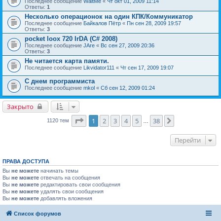
Последнее сообщение
WaitMe
«
Чт окт 01, 2009 11:14
Ответы:
1
Несколько операционок на один КПК/Коммуникатор
Последнее сообщение
Байкалов Пётр
«
Пн сен 28, 2009 19:57
Ответы:
3
pocket loox 720 IrDA (C# 2008)
Последнее сообщение
JAre
«
Вс сен 27, 2009 20:36
Ответы:
3
Не читается карта памяти.
Последнее сообщение
Likvidator111
«
Чт сен 17, 2009 19:07
С днем программиста
Последнее сообщение
mkol
«
Сб сен 12, 2009 01:24
Закрыто
Страница
1
из
38
1
2
3
4
5
38
След.
1120 тем
…
Перейти
ПРАВА ДОСТУПА
Вы
не можете
начинать темы
Вы
не можете
отвечать на сообщения
Вы
не можете
редактировать свои сообщения
Вы
не можете
удалять свои сообщения
Вы
не можете
добавлять вложения
Список форумов