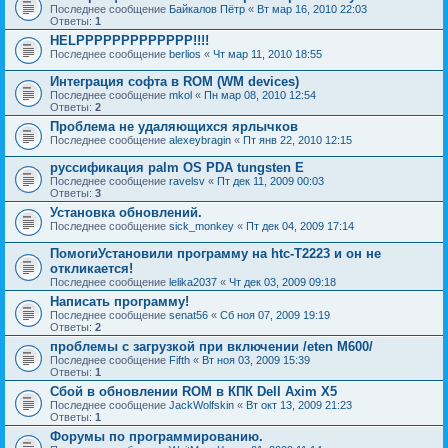
Последнее сообщение
Байкалов Пётр
«
Вт мар 16, 2010 22:03
Ответы:
1
HELPPPPPPPPPPPPP!!!!
Последнее сообщение
berlios
«
Чт мар 11, 2010 18:55
Интеграция софта в ROM (WM devices)
Последнее сообщение
mkol
«
Пн мар 08, 2010 12:54
Ответы:
2
Проблема не удаляющихся ярлычков
Последнее сообщение
alexeybragin
«
Пт янв 22, 2010 12:15
руссификация palm OS PDA tungsten E
Последнее сообщение
ravelsv
«
Пт дек 11, 2009 00:03
Ответы:
3
Установка обновлений.
Последнее сообщение
sick_monkey
«
Пт дек 04, 2009 17:14
ПомогиУстановили программу на htc-Т2223 и он не
откликается!
Последнее сообщение
lelika2037
«
Чт дек 03, 2009 09:18
Написать программу!
Последнее сообщение
senat56
«
Сб ноя 07, 2009 19:19
Ответы:
2
проблемы с загрузкой при включении /eten M600/
Последнее сообщение
Fifth
«
Вт ноя 03, 2009 15:39
Ответы:
1
Сбой в обновлении ROM в КПК Dell Axim X5
Последнее сообщение
JackWolfskin
«
Вт окт 13, 2009 21:23
Ответы:
1
Форумы по программированию.