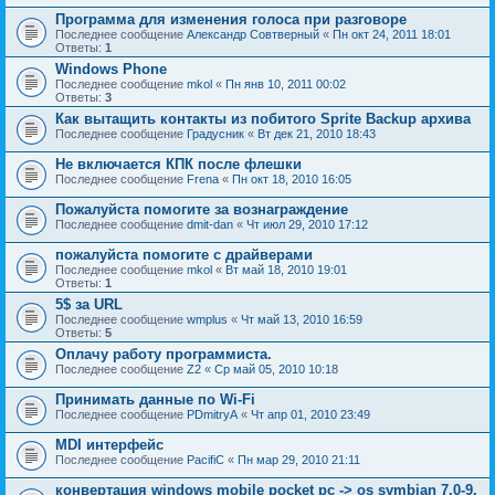
Программа для изменения голоса при разговоре
Последнее сообщение
Александр Совтверный
«
Пн окт 24, 2011 18:01
Ответы:
1
Windows Phone
Последнее сообщение
mkol
«
Пн янв 10, 2011 00:02
Ответы:
3
Как вытащить контакты из побитого Sprite Backup архива
Последнее сообщение
Градусник
«
Вт дек 21, 2010 18:43
Не включается КПК после флешки
Последнее сообщение
Frena
«
Пн окт 18, 2010 16:05
Пожалуйста помогите за вознаграждение
Последнее сообщение
dmit-dan
«
Чт июл 29, 2010 17:12
пожалуйста помогите с драйверами
Последнее сообщение
mkol
«
Вт май 18, 2010 19:01
Ответы:
1
5$ за URL
Последнее сообщение
wmplus
«
Чт май 13, 2010 16:59
Ответы:
5
Оплачу работу программиста.
Последнее сообщение
Z2
«
Ср май 05, 2010 10:18
Принимать данные по Wi-Fi
Последнее сообщение
PDmitryA
«
Чт апр 01, 2010 23:49
MDI интерфейс
Последнее сообщение
PacifiC
«
Пн мар 29, 2010 21:11
конвертация windows mobile pocket pc -> os symbian 7.0-9.